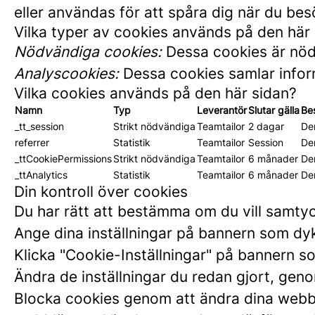
eller användas för att spåra dig när du be
Vilka typer av cookies används på den här
Nödvändiga cookies:
Dessa cookies är nödv
Analyscookies:
Dessa cookies samlar inform
Vilka cookies används på den här sidan?
Namn
Typ
Leverantör
Slutar gälla
Be
_tt_session
Strikt nödvändiga
Teamtailor
2 dagar
De
referrer
Statistik
Teamtailor
Session
Den
_ttCookiePermissions
Strikt nödvändiga
Teamtailor
6 månader
De
_ttAnalytics
Statistik
Teamtailor
6 månader
De
Din kontroll över cookies
Du har rätt att bestämma om du vill samty
Ange dina inställningar på bannern som dyk
Klicka "Cookie-Inställningar" på bannern so
Ändra de inställningar du redan gjort, genom
Blocka cookies genom att ändra dina webblä