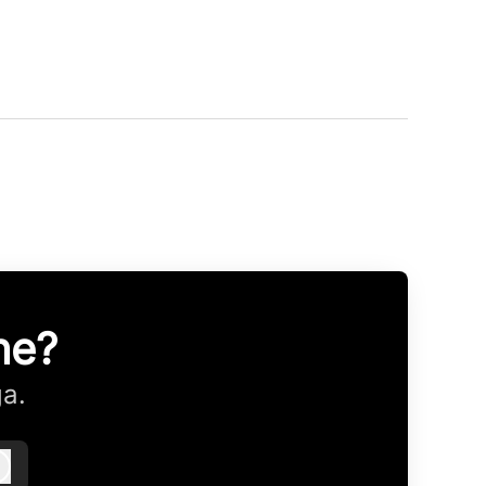
ne?
ga.
Logga in