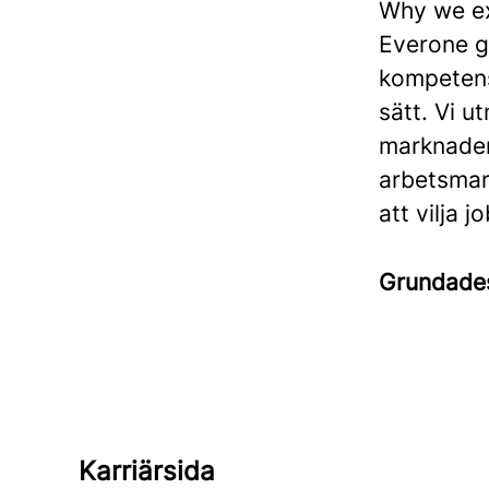
Why we exi
Everone g
kompetens
sätt. Vi u
marknaden
arbetsmar
att vilja j
Grundad
Karriärsida