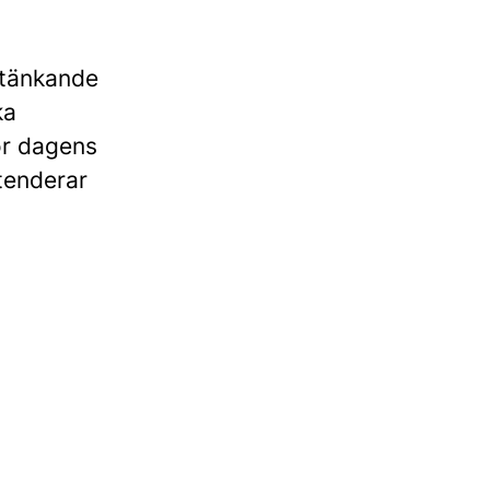
ytänkande
ka
ör dagens
tenderar