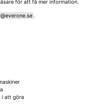
sare för att få mer information.
y@everone.se
.
maskiner
ga
 i att göra