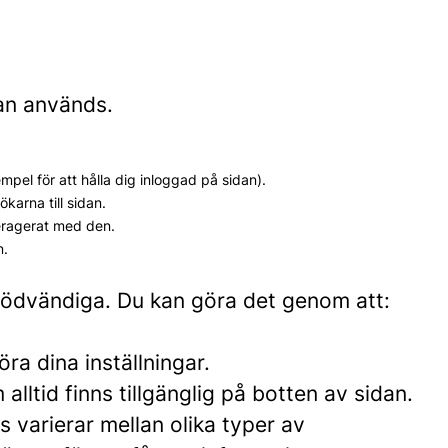
dan används.
el för att hålla dig inloggad på sidan).
karna till sidan.
eragerat med den.
n.
 nödvändiga. Du kan göra det genom att:
ra dina inställningar.
lltid finns tillgänglig på botten av sidan.
 varierar mellan olika typer av