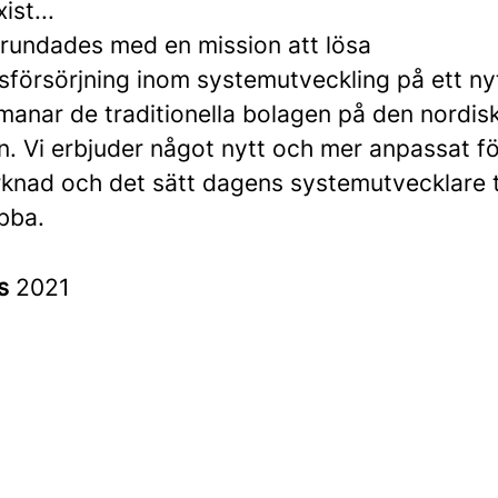
st...
rundades med en mission att lösa
försörjning inom systemutveckling på ett n
tmanar de traditionella bolagen på den nordis
. Vi erbjuder något nytt och mer anpassat f
knad och det sätt dagens systemutvecklare 
obba.
es
2021