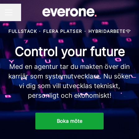
Dela sidan
KARRIÄRMENY
FULLSTACK
·
FLERA PLATSER
·
HYBRIDARBETE
Control your future
Med en agentur tar du makten över din
karriär som systemutvecklare. Nu söker
vi dig som vill utvecklas tekniskt,
personligt och ekonomiskt!
Boka möte